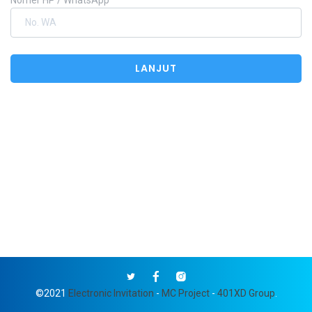
©2021
Electronic Invitation
-
MC Project
-
401XD Group
.